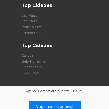
Top Cidades
São Paulo
São Paulo
Porto Alegre
Campo Grande
Top Cidades
Curitiba
Belo Horizonte
Florianópolis
CAMPINAS
Agente Comercial e suporte - Bauru,
SP
© Eu no Banco — Feito com
💙
no Brasil
Vaga não disponível