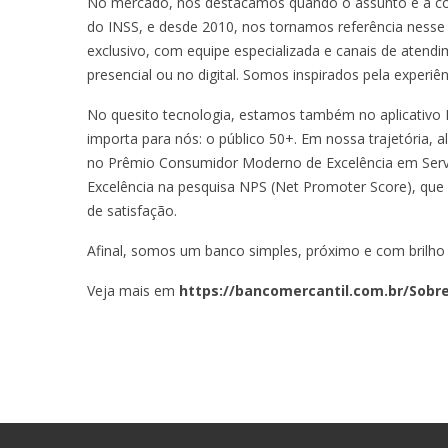
No mercado, nos destacamos quando o assunto é a co
do INSS, e desde 2010, nos tornamos referência ness
exclusivo, com equipe especializada e canais de atendi
presencial ou no digital. Somos inspirados pela experiên
No quesito tecnologia, estamos também no aplicativo 
importa para nós: o público 50+. Em nossa trajetória,
no Prêmio Consumidor Moderno de Excelência em Servi
Excelência na pesquisa NPS (Net Promoter Score), que f
de satisfação.
Afinal, somos um banco simples, próximo e com brilho 
Veja mais em
https://bancomercantil.com.br/Sobr