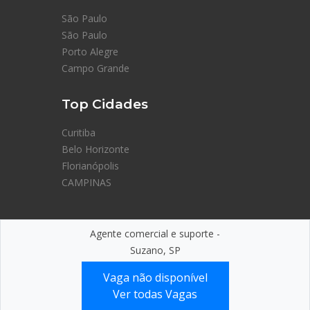
São Paulo
São Paulo
Porto Alegre
Campo Grande
Top Cidades
Curitiba
Belo Horizonte
Florianópolis
CAMPINAS
Agente comercial e suporte -
Suzano, SP
© Eu no Banco — Feito com
💙
no Brasil
Vaga não disponível
Ver todas Vagas