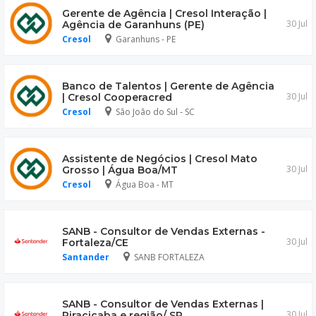
Gerente de Agência | Cresol Interação |
30 Jul
Agência de Garanhuns (PE)
Cresol
Garanhuns - PE
Banco de Talentos | Gerente de Agência
30 Jul
| Cresol Cooperacred
Cresol
São João do Sul - SC
Assistente de Negócios | Cresol Mato
30 Jul
Grosso | Água Boa/MT
Cresol
Água Boa - MT
SANB - Consultor de Vendas Externas -
30 Jul
Fortaleza/CE
Santander
SANB FORTALEZA
SANB - Consultor de Vendas Externas |
30 Jul
Piracicaba e região/ SP