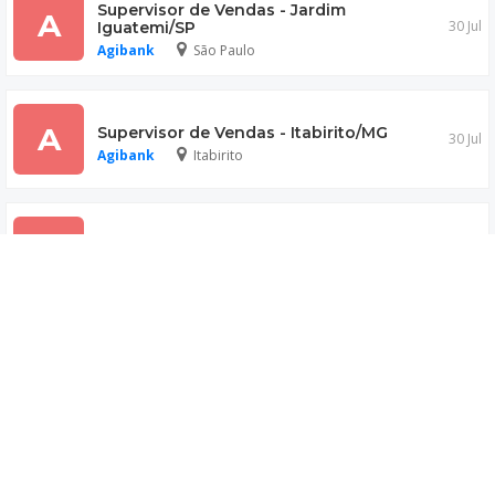
Supervisor de Vendas - Jardim
A
30 Jul
Iguatemi/SP
Agibank
São Paulo
A
Supervisor de Vendas - Itabirito/MG
30 Jul
Agibank
Itabirito
A
Supervisor de Vendas - Guaçuí/ES
30 Jul
Agibank
Guaçuí
Supervisor de Vendas - Governador
A
30 Jul
Valadares/MG - Santa Rita
Agibank
GOVERNADOR VALADARES
Supervisor de Vendas - Contagem/MG -
A
30 Jul
Temporário