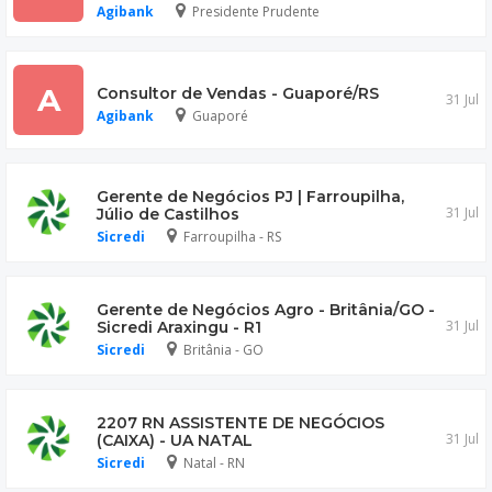
Agibank
Presidente Prudente
A
Consultor de Vendas - Guaporé/RS
31 Jul
Agibank
Guaporé
Gerente de Negócios PJ | Farroupilha,
31 Jul
Júlio de Castilhos
Sicredi
Farroupilha - RS
Gerente de Negócios Agro - Britânia/GO -
31 Jul
Sicredi Araxingu - R1
Sicredi
Britânia - GO
2207 RN ASSISTENTE DE NEGÓCIOS
31 Jul
(CAIXA) - UA NATAL
Sicredi
Natal - RN