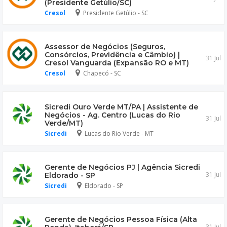
(Presidente Getúlio/SC)
Cresol
Presidente Getúlio - SC
Assessor de Negócios (Seguros,
Consórcios, Previdência e Câmbio) |
31 Jul
Cresol Vanguarda (Expansão RO e MT)
Cresol
Chapecó - SC
Sicredi Ouro Verde MT/PA | Assistente de
Negócios - Ag. Centro (Lucas do Rio
31 Jul
Verde/MT)
Sicredi
Lucas do Rio Verde - MT
Gerente de Negócios PJ | Agência Sicredi
31 Jul
Eldorado - SP
Sicredi
Eldorado - SP
Gerente de Negócios Pessoa Física (Alta
31 Jul