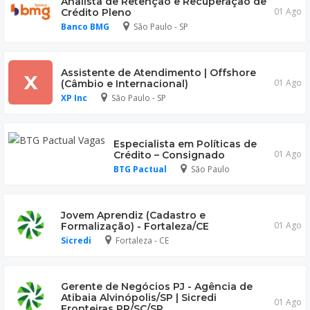
Analista de Retenção e Recuperação de
01 Ago
Crédito Pleno
Banco BMG
São Paulo - SP
Assistente de Atendimento | Offshore
X
01 Ago
(Câmbio e Internacional)
XP Inc
São Paulo - SP
Especialista em Políticas de
01 Ago
Crédito – Consignado
BTG Pactual
São Paulo
Jovem Aprendiz (Cadastro e
01 Ago
Formalização) - Fortaleza/CE
Sicredi
Fortaleza - CE
Gerente de Negócios PJ - Agência de
Atibaia Alvinópolis/SP | Sicredi
01 Ago
Fronteiras PR/SC/SP